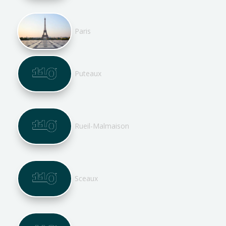
Paris
Puteaux
Rueil-Malmaison
Sceaux