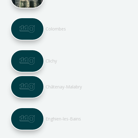
Colombes
Clichy
Châtenay-Malabry
Enghien-les-Bains