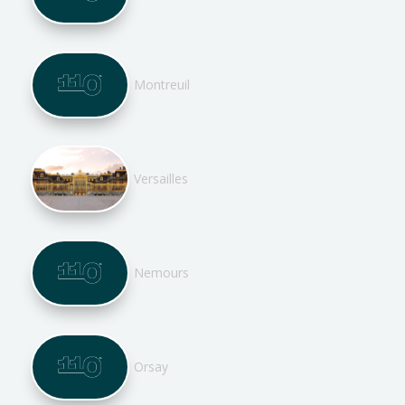
Montreuil
Versailles
Nemours
Orsay