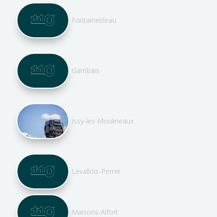
Fontainebleau
Gambais
Issy-les-Moulineaux
Levallois-Perret
Maisons-Alfort