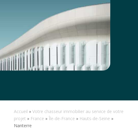
Accueil
»
Votre chasseur immobilier au service de votre
projet
»
France
»
Île-de-France
»
Hauts-de-Seine
»
Nanterre