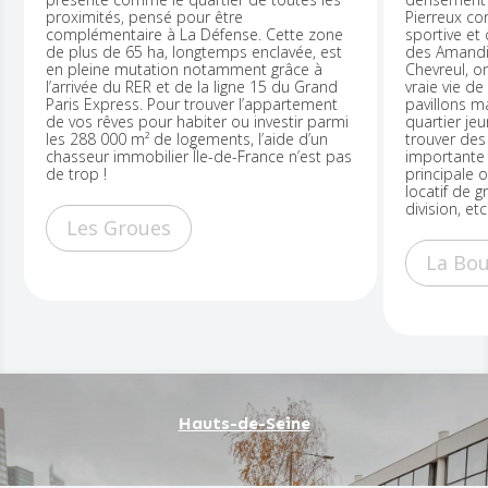
proximités, pensé pour être
Pierreux concent
complémentaire à La Défense. Cette zone
sportive et cultu
de plus de 65 ha, longtemps enclavée, est
des Amandiers, 
en pleine mutation notamment grâce à
Chevreul, on y re
l’arrivée du RER et de la ligne 15 du Grand
vraie vie de quar
Paris Express. Pour trouver l’appartement
pavillons mais au
de vos rêves pour habiter ou investir parmi
quartier jeune d
les 288 000 m² de logements, l’aide d’un
trouver des bien
chasseur immobilier Île-de-France n’est pas
importante pour 
de trop !
principale ou ré
locatif de grand
division, etc.).
Les Groues
La Boule 
Hauts-de-Seine