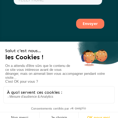
CGV & mentions légales
Plan du site
Espace Presse
Contact
Contact
© 110% Chasse immobilière 2024
Presse
:
contact@110immobilier.com