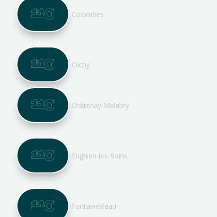
Colombes
Clichy
Châtenay-Malabry
Enghien-les-Bains
Fontainebleau