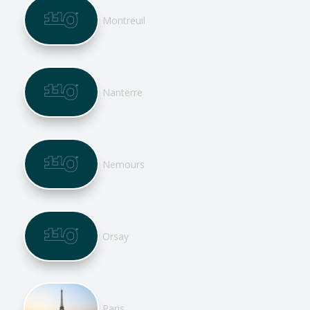
Montreuil
Nanterre
Nemours
Orsay
Paris