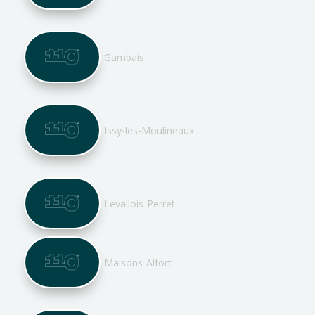
Gambais
Issy-les-Moulineaux
Levallois-Perret
Maisons-Alfort