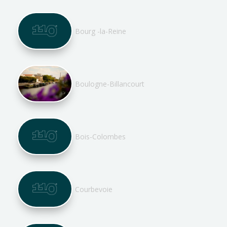
Bourg -la-Reine
Boulogne-Billancourt
Bois-Colombes
Courbevoie