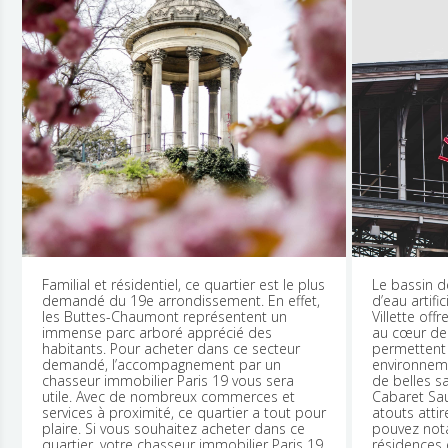
Le bassin de la Villette, plus grand plan
Particulièr
d’eau artificiel de Paris, et le parc de la
arrondissem
Villette offrent un cadre de vie exceptionnel
on ne s’enn
au cœur de la capitale. Les allées piétonnes
profitent d
permettent de profiter d’un tel
l’Industrie
environnement. De plus, ce quartier réunit
la Villette 
de belles salles de spectacle, comme le
niveau immo
Cabaret Sauvage et le Trabendo. Ces
d’appartem
atouts attirent une population variée. Vous
appartement
pouvez notamment investir dans les
étages qui 
résidences étudiantes ou vous concentrer
dans une ma