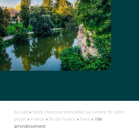
Accueil
»
Votre chasseur immobilier au service de votre
projet
»
France
»
Île-de-France
»
Paris
»
19e
arrondissement