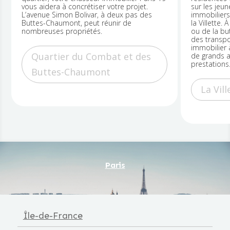
sur les jeunes actifs avec des biens
de recherch
immobiliers à proximité du cinéma MK2 de
également 
la Villette. À proximité du canal de l’Ourcq
des immeub
ou de la butte Bergeyre, des commerces et
des transports en commun, votre chasseur
Pont-d
immobilier à Paris 19 pourra vous proposer
de grands appartements avec de belles
prestations.
La Villette
Paris
Île-de-France