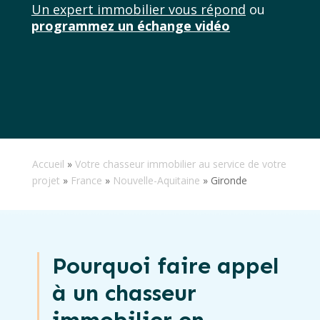
Un expert immobilier vous répond
ou
programmez un échange vidéo
Accueil
»
Votre chasseur immobilier au service de votre
projet
»
France
»
Nouvelle-Aquitaine
»
Gironde
Pourquoi faire appel
à un chasseur
immobilier en