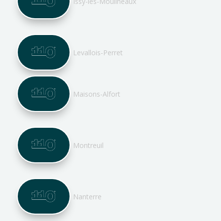
Issy-les-Moulineaux
Levallois-Perret
Maisons-Alfort
Montreuil
Nanterre