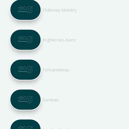
Châtenay-Malabry
Enghien-les-Bains
Fontainebleau
Gambais