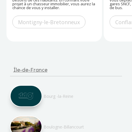
fiant votre
vous déplacer, vous pourrez profiter des deux
 vous aurez la
gares SNCF, de la gare de RER A et de 12 lignes
de bus.
neux
Conflans-Sainte-Honorine
Île-de-France
Bourg -la-Reine
Boulogne-Billancourt