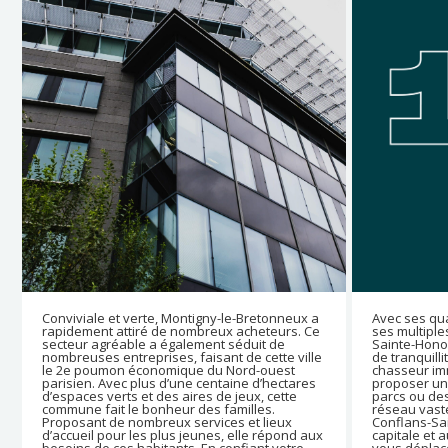
-Bretonneux a
Avec ses quais de Seine, ses espaces verts et
acheteurs. Ce
ses multiples infrastructures, Conflans-
duit de
Sainte-Honorine attire les acheteurs en quête
de cette ville
de tranquillité en région parisienne. Votre
rd-ouest
chasseur immobilier Yvelines pourra vous
ne d’hectares
proposer un logement confortable proche des
eux, cette
parcs ou des terrasses de la ville. Grâce à un
illes.
réseau vaste de transports en commun,
et lieux
Conflans-Sainte-Honorine reste reliée à la
lle répond aux
capitale et aux communes avoisinantes. Pour