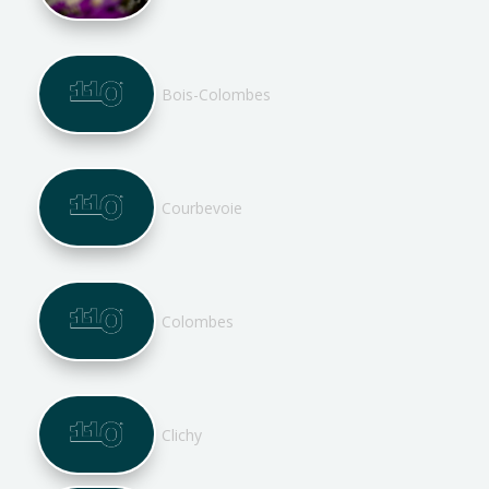
Bois-Colombes
Courbevoie
Colombes
Clichy