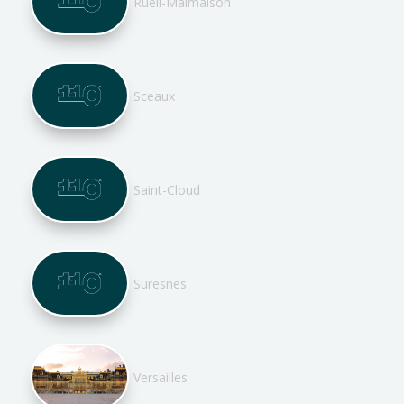
Rueil-Malmaison
Sceaux
Saint-Cloud
Suresnes
Versailles