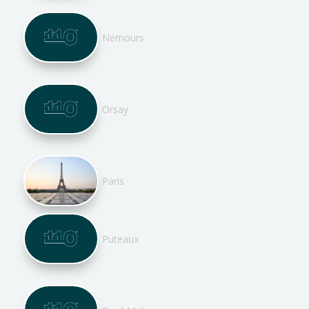
Nemours
Orsay
Paris
Puteaux